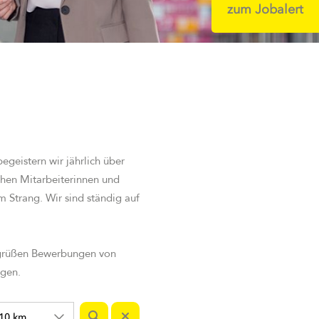
zum Jobalert
geistern wir jährlich über
ehen Mitarbeiterinnen und
m Strang. Wir sind st
ändig auf
egrüßen Bewerbungen von
igen.
10 km