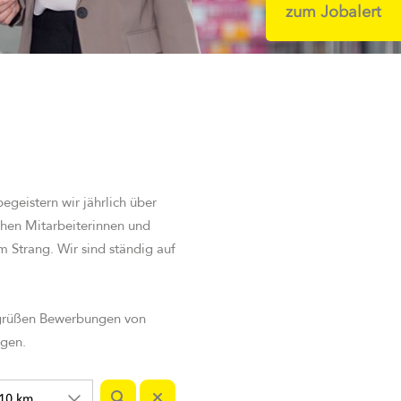
zum Jobalert
geistern wir jährlich über
ehen Mitarbeiterinnen und
m Strang. Wir sind st
ändig auf
egrüßen Bewerbungen von
igen.
10 km