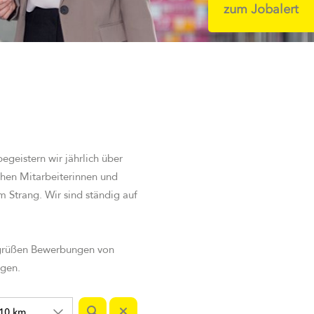
zum Jobalert
geistern wir jährlich über
ehen Mitarbeiterinnen und
m Strang. Wir sind st
ändig auf
egrüßen Bewerbungen von
igen.
10 km